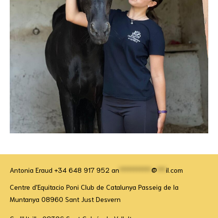
Antonia Eraud +34 648 917 952
an
***********
@
***
il.com
Centre d'Equitacio Poni Club de Catalunya Passeig de la
Muntanya 08960 Sant Just Desvern