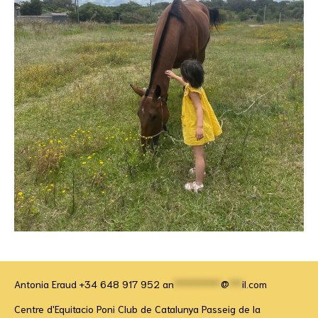
Antonia Eraud +34 648 917 952
an
***********
@
***
il.com
Centre d'Equitacio Poni Club de Catalunya Passeig de la