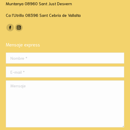
Muntanya 08960 Sant Just Desvern
Ca l'Utrillo 08396 Sant Cebría de Vallalta
Encuéntranos en:
Facebook
Instagram
page
page
Mensaje express
opens
opens
in
in
Nombre *
new
new
window
window
E-mail *
Mensaje