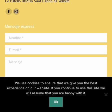
Ca l'Utrillo 08396 Sant Cebría de Vallalta
Encuéntranos en:
Facebook
Instagram
page
page
Mensaje express
opens
opens
in
in
Nombre *
new
new
window
window
E-mail *
Mensaje
We use cookies to ensure that we give you the best
experience on our website. If you continue to use this site we
will assume that you are happy with it.
Ok
Enviar