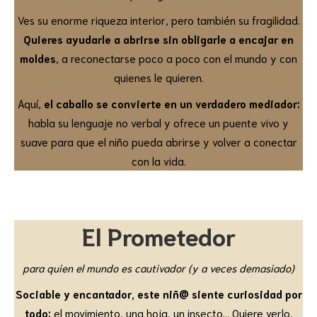
Ves su enorme riqueza interior, pero también su fragilidad.
Quieres ayudarle a abrirse sin obligarle a encajar en
moldes
, a reconectarse poco a poco con el mundo y con
quienes le quieren.
Aquí,
el caballo se convierte en un verdadero mediador:
habla su lenguaje no verbal y ofrece un puente vivo y
suave para que el niño pueda abrirse y volver a conectar
con la vida.
El Prometedor
para quien el mundo es cautivador (y a veces demasiado)
Sociable y encantador, este niñ@ siente curiosidad por
todo:
el movimiento, una hoja, un insecto… Quiere verlo,