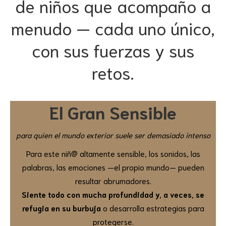
de niños que acompaño a
menudo — cada uno único,
con sus fuerzas y sus
retos.
El Gran Sensible
para quien el mundo exterior suele ser demasiado intenso
Para este niñ@ altamente sensible, los sonidos, las
palabras, las emociones —el propio mundo— pueden
resultar abrumadores.
Siente todo con mucha profundidad y, a veces, se
refugia en su burbuja
o desarrolla estrategias para
protegerse.