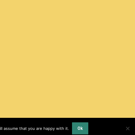
ll assume that you are happy with it.
Ok
Politique de confidentialité