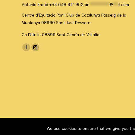
Antonia Eraud +34 648 917 952
an
***********
@
***
il.com
Centre d'Equitacio Poni Club de Catalunya Passeig de la
Muntanya 08960 Sant Just Desvern
Ca l'Utrillo 08396 Sant Cebría de Vallalta
Trouvez nous sur :
Facebook
Instagram
page
page
opens
opens
in
in
new
new
window
window
We use cookies to ensure that we give you the 