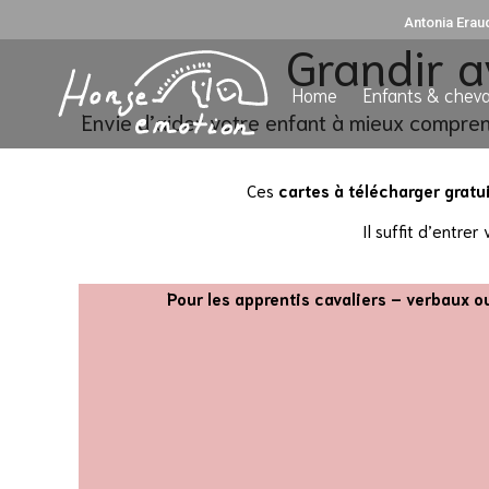
Antonia Erau
Grandir a
Home
Enfants & che
Home
Enfants & chev
Envie d’aider votre enfant à mieux compren
Ces
cartes à télécharger grat
Il suffit d’entr
Pour les apprentis cavaliers – verbaux o