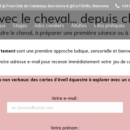
d @ Poni Club de Catalunya, Barcelona & @Ca l'Utrillo, Maresme
+34 
vec le cheval… depuis c
vaux
Stages
Ados cavaliers
Adultes
Infos pratiques
aux
Stages
Ados cavaliers
Adultes
Infos pratiques
dre le cheval, à préparer une première séance ou à
uitement
sont une première approche ludique, sensorielle et bienv
er votre adresse e-mail pour recevoir immédiatement votre jeu de c
u non verbaux: des cartes d’éveil équestre à explorer avec un c
Votre e-mail :
Votre prénom :