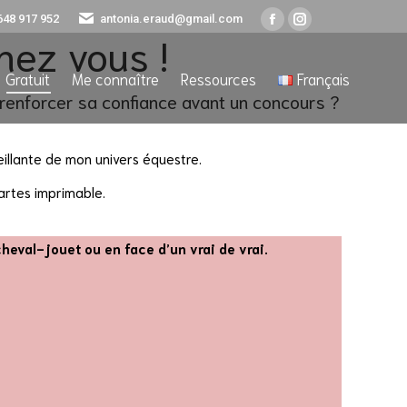
648 917 952
antonia.eraud@gmail.com
Facebook
Instagram
hez vous !
Gratuit
Me connaître
Ressources
Français
page
page
opens
opens
Gratuit
Me connaître
Ressources
Français
 renforcer sa confiance avant un concours ?
in
in
new
new
window
window
eillante de mon univers équestre.
artes imprimable.
heval-jouet ou en face d’un vrai de vrai.