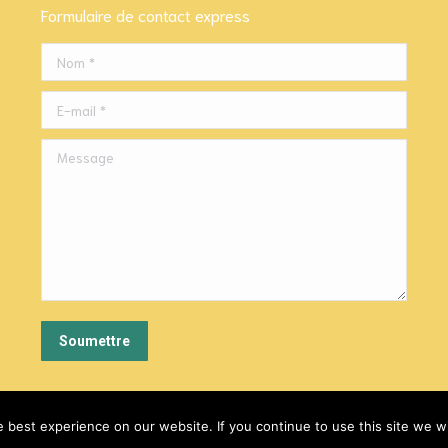
Formulaire de contact express
Nom *
E-mail *
Message
Soumettre
best experience on our website. If you continue to use this site we wi